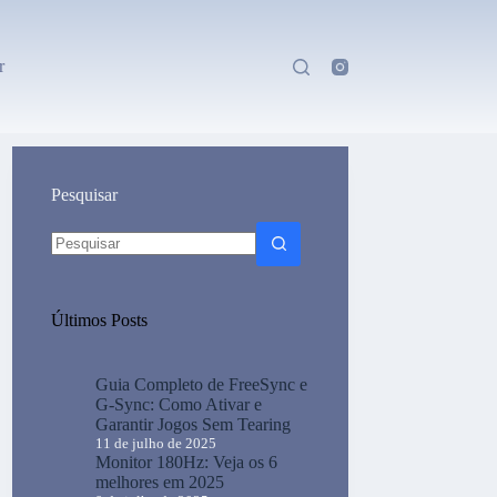
r
Pesquisar
Sem
resultados
Últimos Posts
Guia Completo de FreeSync e
G-Sync: Como Ativar e
Garantir Jogos Sem Tearing
11 de julho de 2025
Monitor 180Hz: Veja os 6
melhores em 2025