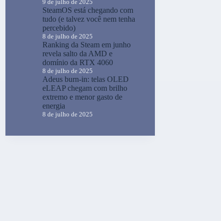
9 de julho de 2025
SteamOS está chegando com
tudo (e talvez você nem tenha
percebido)
8 de julho de 2025
Ranking da Steam em junho
revela salto da AMD e
domínio da RTX 4060
8 de julho de 2025
Adeus burn-in: telas OLED
eLEAP chegam com brilho
extremo e menor gasto de
energia
8 de julho de 2025