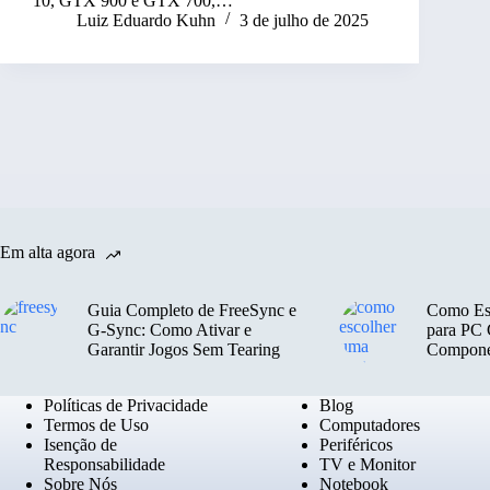
10, GTX 900 e GTX 700,…
Luiz Eduardo Kuhn
3 de julho de 2025
Em alta agora
Guia Completo de FreeSync e
Como Es
G-Sync: Como Ativar e
para PC 
Garantir Jogos Sem Tearing
Componen
Políticas de Privacidade
Blog
Termos de Uso
Computadores
Isenção de
Periféricos
Responsabilidade
TV e Monitor
Sobre Nós
Notebook